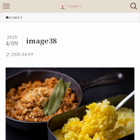
HOME
2025
image38
4/09
2025-04-09