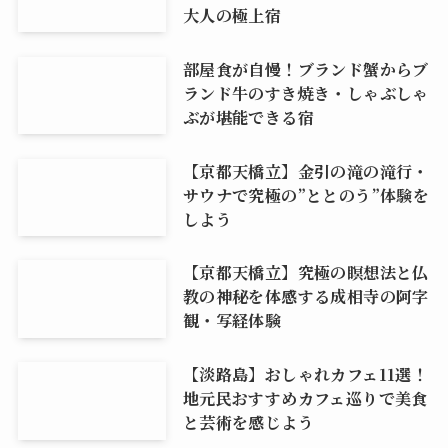
大人の極上宿
部屋食が自慢！ブランド蟹からブ
ランド牛のすき焼き・しゃぶしゃ
ぶが堪能できる宿
【京都天橋立】金引の滝の滝行・
サウナで究極の”ととのう”体験を
しよう
【京都天橋立】究極の瞑想法と仏
教の神秘を体感する成相寺の阿字
観・写経体験
【淡路島】おしゃれカフェ11選！
地元民おすすめカフェ巡りで美食
と芸術を感じよう