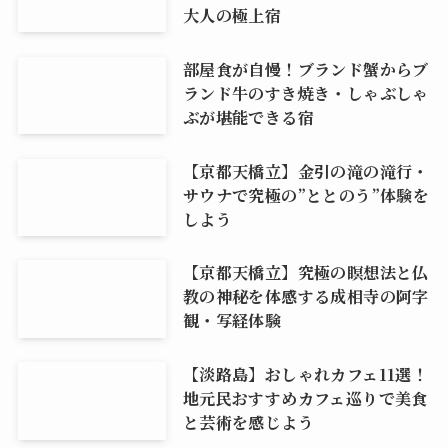
大人の極上宿
部屋食が自慢！ブランド蟹からブ
ランド牛のすき焼き・しゃぶしゃ
ぶが堪能できる宿
【京都天橋立】金引の滝の滝行・
サウナで究極の”ととのう”体験を
しよう
【京都天橋立】究極の瞑想法と仏
教の神秘を体感する成相寺の阿字
観・写経体験
【淡路島】おしゃれカフェ11選！
地元民おすすめカフェ巡りで美食
と芸術を感じよう