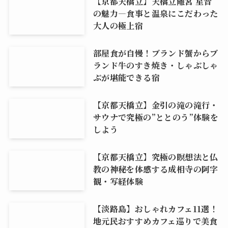
【京都天橋立】天橋立離宮 星音
の魅力―食事と温泉にこだわった
大人の極上宿
部屋食が自慢！ブランド蟹からブ
ランド牛のすき焼き・しゃぶしゃ
ぶが堪能できる宿
【京都天橋立】金引の滝の滝行・
サウナで究極の”ととのう”体験を
しよう
【京都天橋立】究極の瞑想法と仏
教の神秘を体感する成相寺の阿字
観・写経体験
【淡路島】おしゃれカフェ11選！
地元民おすすめカフェ巡りで美食