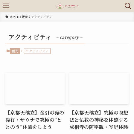
HOME
観光
アクティビティ
アクティビティ
– category –
観光
アクティビティ
【京都天橋立】金引の滝の
【京都天橋立】究極の瞑想
滝行・サウナで究極の”と
法と仏教の神秘を体感する
とのう”体験をしよう
成相寺の阿字観・写経体験