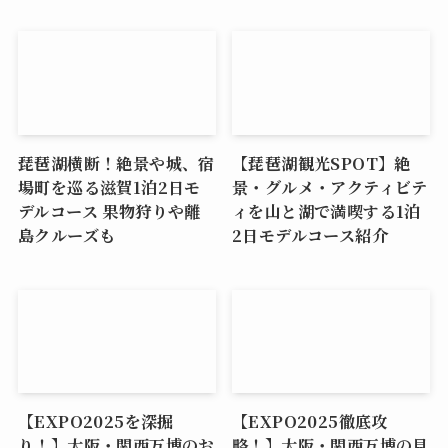
琵琶湖横断！絶景や城、宿
【琵琶湖観光SPOT】絶
場町を巡る滋賀1泊2日モ
景・グルメ・アクティビテ
デルコース 果物狩りや離
ィを山と湖で満喫する1泊
島クルーズも
2日モデルコース紹介
【EXPO2025を深掘
【EXPO2025徹底攻
り！】大阪・関西万博のお
略！】大阪・関西万博の見