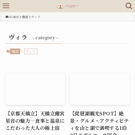
HOME
宿泊
ヴィラ
ヴィラ
– category –
宿泊
ヴィラ
【京都天橋立】天橋立離宮
【琵琶湖観光SPOT】絶
星音の魅力―食事と温泉に
景・グルメ・アクティビテ
こだわった大人の極上宿
ィを山と湖で満喫する1泊