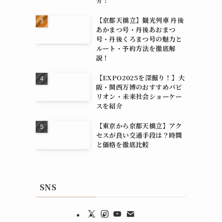
介！
【京都天橋立】観光列車 丹後
あかまつ号・丹後あおまつ
号・丹後くろまつ号の魅力と
ルート・予約方法を徹底解
説！
【EXPO2025を深掘り！】大
阪・関西万博のおすすめパビ
リオン・未来社会ショーケー
スを紹介
【東京から京都天橋立】アク
セスが良い交通手段は？時間
と価格を徹底比較
SNS