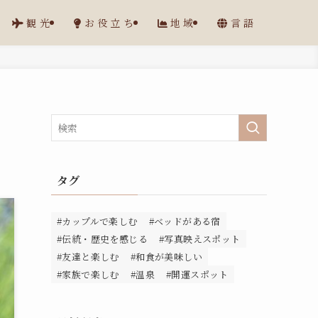
観光
お役立ち
地域
言語
タグ
#カップルで楽しむ
#ベッドがある宿
#伝統・歴史を感じる
#写真映えスポット
#友達と楽しむ
#和食が美味しい
#家族で楽しむ
#温泉
#開運スポット