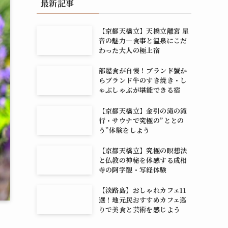
最新記事
【京都天橋立】天橋立離宮 星
音の魅力―食事と温泉にこだ
わった大人の極上宿
部屋食が自慢！ブランド蟹か
らブランド牛のすき焼き・し
ゃぶしゃぶが堪能できる宿
【京都天橋立】金引の滝の滝
行・サウナで究極の”ととの
う”体験をしよう
【京都天橋立】究極の瞑想法
と仏教の神秘を体感する成相
寺の阿字観・写経体験
【淡路島】おしゃれカフェ11
選！地元民おすすめカフェ巡
りで美食と芸術を感じよう