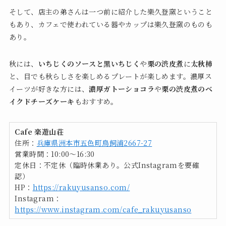
そして、店主の弟さんは一つ前に紹介した樂久登窯ということ
もあり、カフェで使われている器やカップは樂久登窯のものも
あり。
秋には、
いちじくのソースと黒いちじく
や
栗の渋皮煮
に
太秋柿
と、目でも秋らしさを楽しめるプレートが楽しめます。濃厚ス
イーツが好きな方には、
濃厚ガトーショコラ
や
栗の渋皮煮のベ
イクドチーズケーキ
もおすすめ。
Cafe 楽遊山荘
住所：
兵庫県洲本市五色町鳥飼浦2667-27
営業時間：10:00〜16:30
定休日：不定休（臨時休業あり。公式Instagramを要確
認）
HP：
https://rakuyusanso.com/
Instagram：
https://www.instagram.com/cafe_rakuyusanso