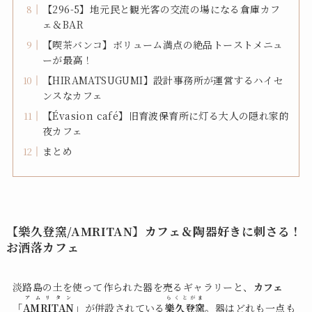
【296-5】地元民と観光客の交流の場になる倉庫カフ
ェ＆BAR
【喫茶バンコ】ボリューム満点の絶品トーストメニュ
ーが最高！
【HIRAMATSUGUMI】設計事務所が運営するハイセ
ンスなカフェ
【Évasion café】旧育波保育所に灯る大人の隠れ家的
夜カフェ
まとめ
【樂久登窯/AMRITAN】カフェ＆陶器好きに刺さる！
お洒落カフェ
淡路島の土を使って作られた器を売るギャラリーと、
カフェ
アムリタン
らくとがま
「
AMRITAN
」
が併設されている
樂久登窯
。器はどれも一点も