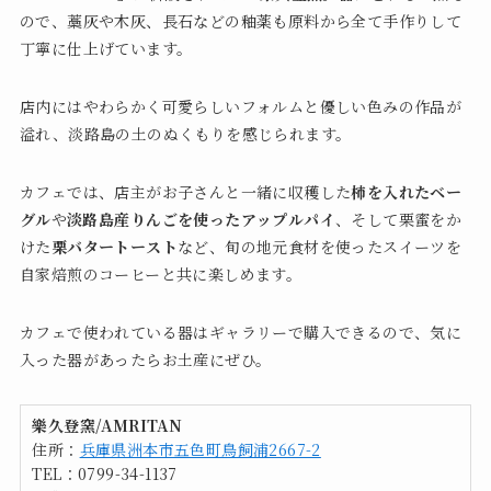
ので、藁灰や木灰、長石などの釉薬も原料から全て手作りして
丁寧に仕上げています。
店内にはやわらかく可愛らしいフォルムと優しい色みの作品が
溢れ、淡路島の土のぬくもりを感じられます。
カフェでは、店主がお子さんと一緒に収穫した
柿を入れたベー
グル
や
淡路島産りんごを使ったアップルパイ
、そして栗蜜をか
けた
栗バタートースト
など、旬の地元食材を使ったスイーツを
自家焙煎のコーヒーと共に楽しめます。
カフェで使われている器はギャラリーで購入できるので、気に
入った器があったらお土産にぜひ。
樂久登窯/AMRITAN
住所：
兵庫県洲本市五色町鳥飼浦2667-2
TEL：0799-34-1137