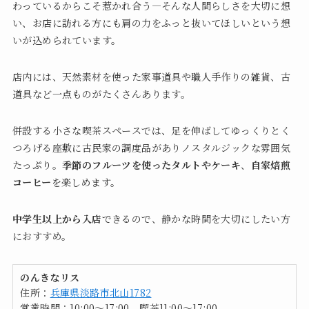
わっているからこそ惹かれ合う―そんな人間らしさを大切に想
い、お店に訪れる方にも肩の力をふっと抜いてほしいという想
いが込められています。
店内には、天然素材を使った家事道具や職人手作りの雑貨、古
道具など一点ものがたくさんあります。
併設する小さな喫茶スペースでは、足を伸ばしてゆっくりとく
つろげる座敷に古民家の調度品がありノスタルジックな雰囲気
たっぷり。
季節のフルーツを使ったタルトやケーキ
、
自家焙煎
コーヒー
を楽しめます。
中学生以上から入店
できるので、静かな時間を大切にしたい方
におすすめ。
のんきなリス
住所：
兵庫県淡路市北山1782
営業時間：10:00～17:00 喫茶11:00〜17:00