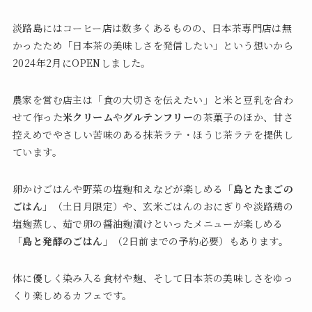
淡路島にはコーヒー店は数多くあるものの、日本茶専門店は無
かったため「日本茶の美味しさを発信したい」という想いから
2024年2月にOPENしました。
農家を営む店主は「食の大切さを伝えたい」と米と豆乳を合わ
せて作った
米クリーム
や
グルテンフリー
の茶菓子のほか、甘さ
控えめでやさしい苦味のある抹茶ラテ・ほうじ茶ラテを提供し
ています。
卵かけごはんや野菜の塩麹和えなどが楽しめる
「島とたまごの
ごはん」
（土日月限定）や、玄米ごはんのおにぎりや淡路鶏の
塩麹蒸し、茹で卵の醤油麹漬けといったメニューが楽しめる
「島と発酵のごはん」
（2日前までの予約必要）もあります。
体に優しく染み入る食材や麹、そして日本茶の美味しさをゆっ
くり楽しめるカフェです。