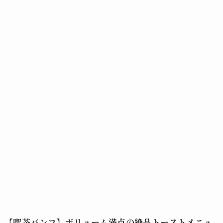
【喫茶バンコ】ボリューム満点の絶品トーストメニュ