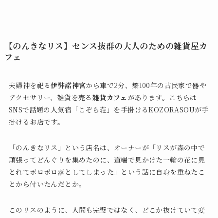
【のんきなリス】センス抜群の大人のための雑貨屋カ
フェ
夫婦神を祀る
伊弉諾神宮
から車で2分、築100年の古民家で器や
アクセサリー、雑貨を売る
雑貨カフェ
があります。こちらは
SNSで話題の人気宿「こぞら荘」を手掛けるKOZORASOUが手
掛けるお店です。
「のんきなリス」という店名は、オーナーが「リスが森の中で
頑張ってどんぐりを集めたのに、道端で見かけた一輪の花に見
とれてボロボロ落としてしまった」という話に自身を重ねたこ
とから付いたんだとか。
このリスのように、人間も完璧ではなく、どこか抜けていて変