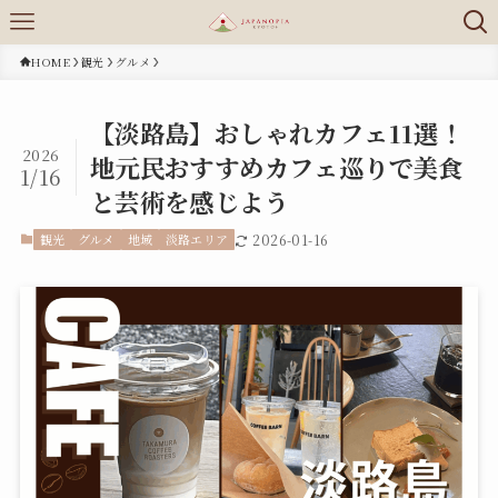
HOME
観光
グルメ
【淡路島】おしゃれカフェ11選！
2026
地元民おすすめカフェ巡りで美食
1/16
と芸術を感じよう
観光
グルメ
地域
淡路エリア
2026-01-16