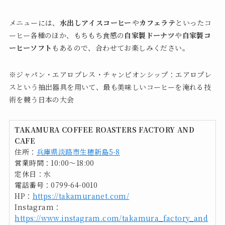
メニューには、
水出しアイスコーヒー
や
カフェラテ
といったコ
ーヒー各種のほか、もちもち食感の
自家製ドーナツ
や
自家製コ
ーヒーソフト
もあるので、合わせてお楽しみください。
※ジャパン・エアロプレス・チャンピオンシップ：エアロプレ
スという抽出器具を用いて、最も美味しいコーヒーを淹れる技
術を競う日本の大会
TAKAMURA COFFEE ROASTERS FACTORY AND
CAFE
住所：
兵庫県淡路市生穂新島5-8
営業時間：10:00〜18:00
定休日：水
電話番号：0799-64-0010
HP：
https://takamuranet.com/
Instagram：
https://www.instagram.com/takamura_factory_and