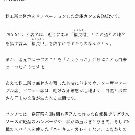
鉄工所の跡地をリノベーションした
倉庫カフェ＆BAR
です。
ふくらこう
296-5という店名は、近くにある「
福良港
」とこの辺りの地名
ふくらこう
を指す言葉「
福良甲
」を数字にあてたものなんだとか。
また、地元では子供のことを「ふくらっこ」と呼ぶことも由来
の一つだそうですよ。
あえて鉄工所の無骨さを残したお店に並ぶカウンター席やテー
ブル席、ソファー席は、絶妙な距離感が心地よく、自然とお客
さん同士の交流が生まれる空間です。
ランチでは、島野菜を3時間も煮込んで作った
自家製デミグラス
ソースが絶品のハンバーグ
や、淡路島玉ねぎとひき肉、そして5
種のスパイスを使った
「ニーキューカレー」
など、こだわりの