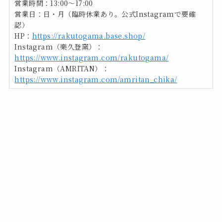
営業時間：13:00〜17:00
営業日：日・月（臨時休業あり。公式Instagramで要確
認）
HP：
https://rakutogama.base.shop/
Instagram（樂久登窯）：
https://www.instagram.com/rakutogama/
Instagram（AMRITAN）：
https://www.instagram.com/amritan_chika/