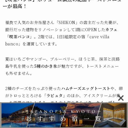
ーが最高！
福良で人気のお弁当屋さん「SHIKON」の店主だった夫妻が、
銀行だった建物をリノベーションして1階にOPENした
カフェ
「喫茶バンコ」
。2階では、1日1組限定の宿「cave villa
banco」を運営しています。
夏はいちごやマンゴー、ブルーベリー、ほうじ茶、抹茶と淡路
島牛乳を使った
5種のかき氷
が魅力ですが、トーストメニュー
も外せません。
2種のチーズをたっぷり使った
ハムチーズエッグトースト
や、卵
がトロっととろける
「ラピュタ」
のほか、アイスクリームが乗
った極厚の
フレンチトースト
や人気の
あんバターホイップトー
スト
など、食事系もスイーツ系も絶品！
お腹いっぱい食べたい方にうれしいボリューム感ですよ。