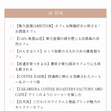
目次
【樂久登窯/AMRITAN】カフェ＆陶器好きに刺さる！
お洒落カフェ
【Cafe 楽遊山荘】樂久登窯の縁を感じる淡路島の自
然カフェ
【のんきなリス】センス抜群の大人のための雑貨屋カ
フェ
【坂道茶家つきよみ】農家が営む銘茶カフェで心も体
も癒される
【COFFEE BARN】西海岸に映える洗練されたコーヒ
ー＆ドーナツ店
【TAKAMURA COFFEE ROASTERS FACTORY AND
CAFE】ワインのようにコーヒーを愉しむ
【日月長】こだわりのアイテムと絶品プリンが魅力の
ギャラリーカフェ