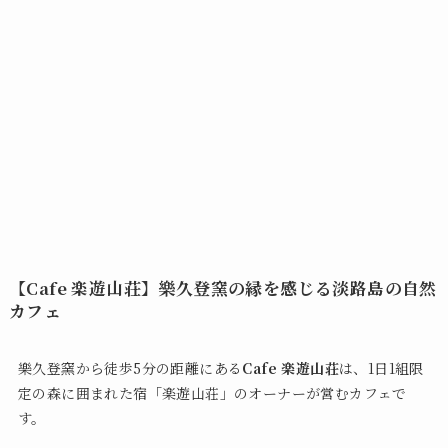
【Cafe 楽遊山荘】樂久登窯の縁を感じる淡路島の自然
カフェ
樂久登窯から徒歩5分の距離にある
Cafe 楽遊山荘
は、1日1組限
定の森に囲まれた宿「楽遊山荘」のオーナーが営むカフェで
す。