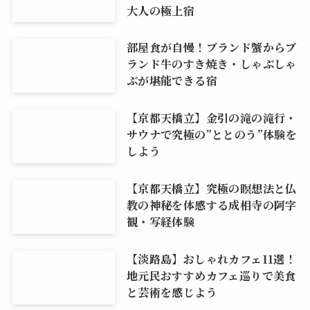
大人の極上宿
部屋食が自慢！ブランド蟹からブ
ランド牛のすき焼き・しゃぶしゃ
ぶが堪能できる宿
【京都天橋立】金引の滝の滝行・
サウナで究極の”ととのう”体験を
しよう
【京都天橋立】究極の瞑想法と仏
教の神秘を体感する成相寺の阿字
観・写経体験
【淡路島】おしゃれカフェ11選！
地元民おすすめカフェ巡りで美食
と芸術を感じよう