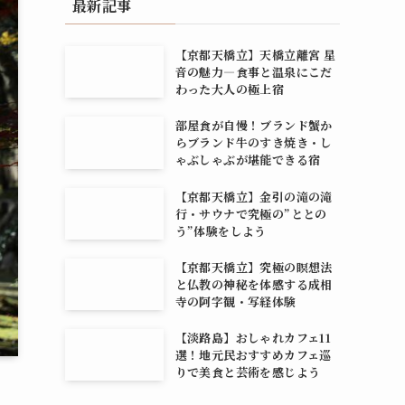
最新記事
【京都天橋立】天橋立離宮 星
音の魅力―食事と温泉にこだ
わった大人の極上宿
部屋食が自慢！ブランド蟹か
らブランド牛のすき焼き・し
ゃぶしゃぶが堪能できる宿
【京都天橋立】金引の滝の滝
行・サウナで究極の”ととの
う”体験をしよう
【京都天橋立】究極の瞑想法
と仏教の神秘を体感する成相
寺の阿字観・写経体験
【淡路島】おしゃれカフェ11
選！地元民おすすめカフェ巡
りで美食と芸術を感じよう