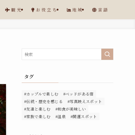
観光
お役立ち
地域
言語
タグ
#カップルで楽しむ
#ベッドがある宿
#伝統・歴史を感じる
#写真映えスポット
#友達と楽しむ
#和食が美味しい
#家族で楽しむ
#温泉
#開運スポット