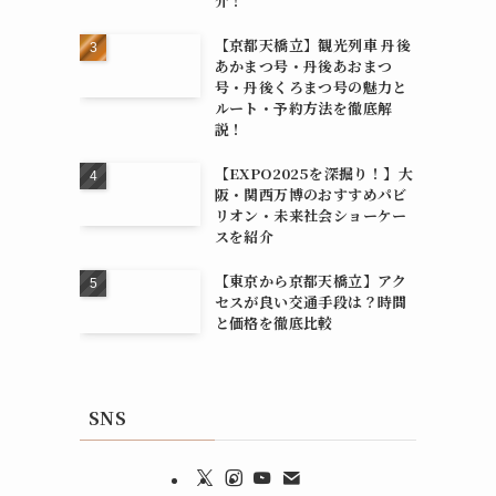
介！
【京都天橋立】観光列車 丹後
あかまつ号・丹後あおまつ
号・丹後くろまつ号の魅力と
ルート・予約方法を徹底解
説！
【EXPO2025を深掘り！】大
阪・関西万博のおすすめパビ
リオン・未来社会ショーケー
スを紹介
【東京から京都天橋立】アク
セスが良い交通手段は？時間
と価格を徹底比較
SNS