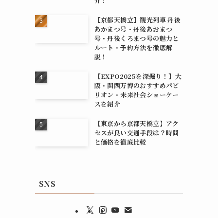
介！
【京都天橋立】観光列車 丹後
あかまつ号・丹後あおまつ
号・丹後くろまつ号の魅力と
ルート・予約方法を徹底解
説！
【EXPO2025を深掘り！】大
阪・関西万博のおすすめパビ
リオン・未来社会ショーケー
スを紹介
【東京から京都天橋立】アク
セスが良い交通手段は？時間
と価格を徹底比較
SNS