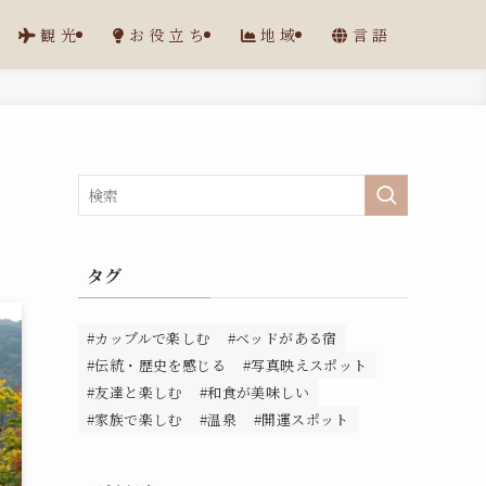
観光
お役立ち
地域
言語
タグ
#カップルで楽しむ
#ベッドがある宿
#伝統・歴史を感じる
#写真映えスポット
#友達と楽しむ
#和食が美味しい
#家族で楽しむ
#温泉
#開運スポット