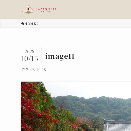
HOME
2025
image11
10/15
2025-10-15