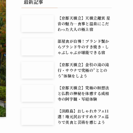
最新記事
【京都天橋立】天橋立離宮 星
音の魅力―食事と温泉にこだ
わった大人の極上宿
部屋食が自慢！ブランド蟹か
らブランド牛のすき焼き・し
ゃぶしゃぶが堪能できる宿
【京都天橋立】金引の滝の滝
行・サウナで究極の”ととの
う”体験をしよう
【京都天橋立】究極の瞑想法
と仏教の神秘を体感する成相
寺の阿字観・写経体験
【淡路島】おしゃれカフェ11
選！地元民おすすめカフェ巡
りで美食と芸術を感じよう