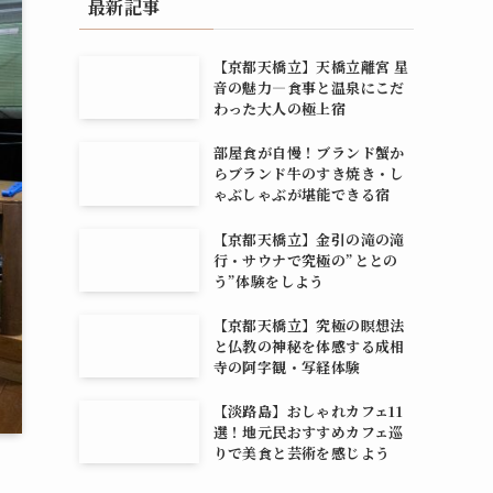
最新記事
【京都天橋立】天橋立離宮 星
音の魅力―食事と温泉にこだ
わった大人の極上宿
部屋食が自慢！ブランド蟹か
らブランド牛のすき焼き・し
ゃぶしゃぶが堪能できる宿
【京都天橋立】金引の滝の滝
行・サウナで究極の”ととの
う”体験をしよう
【京都天橋立】究極の瞑想法
と仏教の神秘を体感する成相
寺の阿字観・写経体験
【淡路島】おしゃれカフェ11
選！地元民おすすめカフェ巡
りで美食と芸術を感じよう