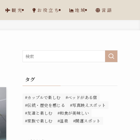
観光
お役立ち
地域
言語
タグ
#カップルで楽しむ
#ベッドがある宿
#伝統・歴史を感じる
#写真映えスポット
#友達と楽しむ
#和食が美味しい
#家族で楽しむ
#温泉
#開運スポット