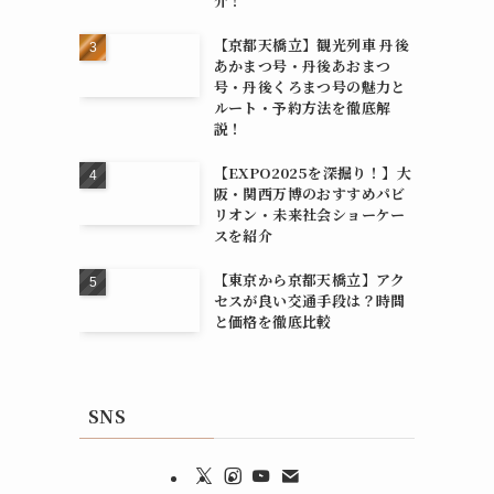
介！
【京都天橋立】観光列車 丹後
あかまつ号・丹後あおまつ
号・丹後くろまつ号の魅力と
ルート・予約方法を徹底解
説！
【EXPO2025を深掘り！】大
阪・関西万博のおすすめパビ
リオン・未来社会ショーケー
スを紹介
【東京から京都天橋立】アク
セスが良い交通手段は？時間
と価格を徹底比較
SNS