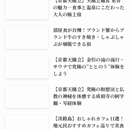
【京都天橋立】天橋立離宮 星音
の魅力―食事と温泉にこだわった
大人の極上宿
部屋食が自慢！ブランド蟹からブ
ランド牛のすき焼き・しゃぶしゃ
ぶが堪能できる宿
【京都天橋立】金引の滝の滝行・
サウナで究極の”ととのう”体験を
しよう
【京都天橋立】究極の瞑想法と仏
教の神秘を体感する成相寺の阿字
観・写経体験
【淡路島】おしゃれカフェ11選！
地元民おすすめカフェ巡りで美食