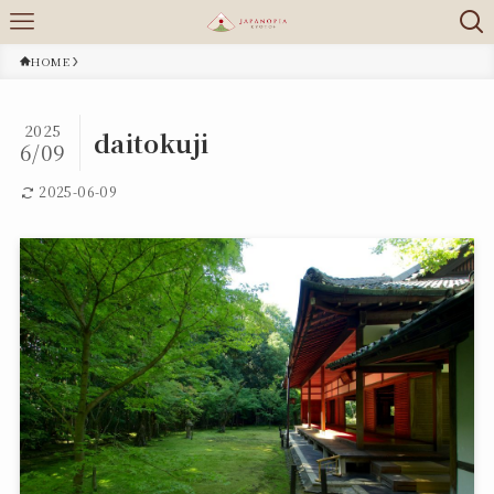
HOME
2025
daitokuji
6/09
2025-06-09