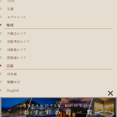
TIPS
交通
モデルコース
地域
天橋立エリア
京都市内エリア
淡路島エリア
琵琶湖エリア
言語
日本語
繁體中文
English
©
MARINETOPIA RESORT