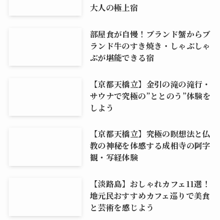
大人の極上宿
部屋食が自慢！ブランド蟹からブ
ランド牛のすき焼き・しゃぶしゃ
ぶが堪能できる宿
【京都天橋立】金引の滝の滝行・
サウナで究極の”ととのう”体験を
しよう
【京都天橋立】究極の瞑想法と仏
教の神秘を体感する成相寺の阿字
観・写経体験
【淡路島】おしゃれカフェ11選！
地元民おすすめカフェ巡りで美食
と芸術を感じよう