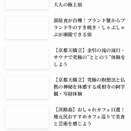
大人の極上宿
部屋食が自慢！ブランド蟹からブ
ランド牛のすき焼き・しゃぶしゃ
ぶが堪能できる宿
【京都天橋立】金引の滝の滝行・
サウナで究極の”ととのう”体験を
しよう
【京都天橋立】究極の瞑想法と仏
教の神秘を体感する成相寺の阿字
観・写経体験
【淡路島】おしゃれカフェ11選！
地元民おすすめカフェ巡りで美食
と芸術を感じよう