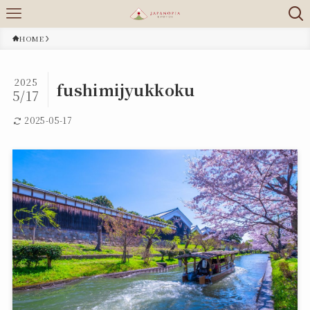
HOME
2025
fushimijyukkoku
5/17
2025-05-17