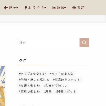
観光
お役立ち
地域
言語
タグ
#カップルで楽しむ
#ベッドがある宿
#伝統・歴史を感じる
#写真映えスポット
#友達と楽しむ
#和食が美味しい
#家族で楽しむ
#温泉
#開運スポット