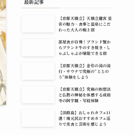
最新記事
【京都天橋立】天橋立離宮 星
音の魅力―食事と温泉にこだ
わった大人の極上宿
部屋食が自慢！ブランド蟹か
らブランド牛のすき焼き・し
ゃぶしゃぶが堪能できる宿
【京都天橋立】金引の滝の滝
行・サウナで究極の”ととの
う”体験をしよう
【京都天橋立】究極の瞑想法
と仏教の神秘を体感する成相
寺の阿字観・写経体験
【淡路島】おしゃれカフェ11
選！地元民おすすめカフェ巡
りで美食と芸術を感じよう