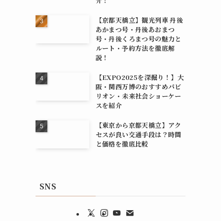
介！
【京都天橋立】観光列車 丹後
あかまつ号・丹後あおまつ
号・丹後くろまつ号の魅力と
ルート・予約方法を徹底解
説！
【EXPO2025を深掘り！】大
阪・関西万博のおすすめパビ
リオン・未来社会ショーケー
スを紹介
【東京から京都天橋立】アク
セスが良い交通手段は？時間
と価格を徹底比較
SNS