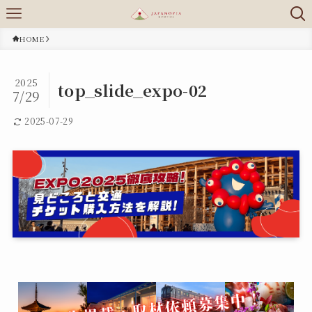
HOME
2025
top_slide_expo-02
7/29
2025-07-29