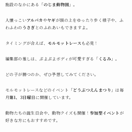
施設のなかにある
「のじま動物園」
。
人懐っこい
アルパカ
や
ヤギ
が頭の上をゆったり歩く様子や、ふ
わふわの
うさぎ
とのふれあいもできますよ。
タイミングが合えば、
モルモットレース
も必見！
編集部の推しは、ぷよぷよボディが可愛すぎる
「くるみ」
。
どの子が勝つのか、ぜひ予想してみてください。
モルモットレースなどのイベント
「どうぶつえんまつり」
は毎
月
第1、3日曜日
に開催しています。
動物たちの誕生日会や、動物クイズも開催！
参加型イベント
が
好きな方にもおすすめです。