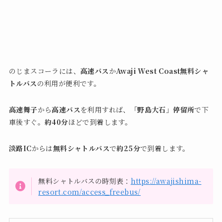
のじまスコーラには、
高速バス
か
Awaji West Coast無料シャ
トルバス
の利用が便利です。
高速舞子
から
高速バス
を利用すれば、
「野島大石」停留所
で下
車後すぐ。
約40分
ほどで到着します。
淡路IC
からは
無料シャトルバス
で
約25分
で到着します。
無料シャトルバスの時刻表：
https://awajishima-
resort.com/access_freebus/