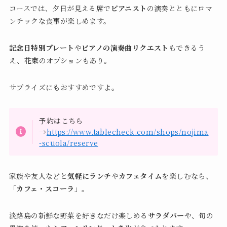
コースでは、夕日が見える席で
ピアニスト
の演奏とともにロマ
ンチックな食事が楽しめます。
記念日特別プレート
や
ピアノの演奏曲リクエスト
もできるう
え、
花束
のオプションもあり。
サプライズにもおすすめですよ。
予約はこちら
→
https://www.tablecheck.com/shops/nojima
-scuola/reserve
家族や友人などと
気軽にランチ
や
カフェタイム
を楽しむなら、
「カフェ・スコーラ」
。
淡路島の新鮮な野菜を好きなだけ楽しめる
サラダバー
や、旬の