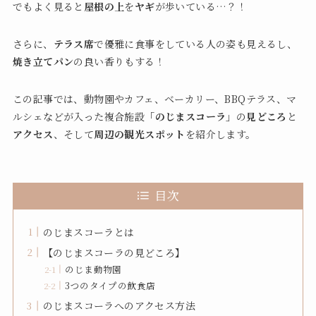
でもよく見ると
屋根の上
を
ヤギ
が歩いている…？！
さらに、
テラス席
で優雅に食事をしている人の姿も見えるし、
焼き立てパン
の良い香りもする！
この記事では、動物園やカフェ、ベーカリー、BBQテラス、マ
ルシェなどが入った複合施設
「のじまスコーラ」
の
見どころ
と
アクセス
、そして
周辺の観光スポット
を紹介します。
目次
のじまスコーラとは
【のじまスコーラの見どころ】
のじま動物園
3つのタイプの飲食店
のじまスコーラへのアクセス方法