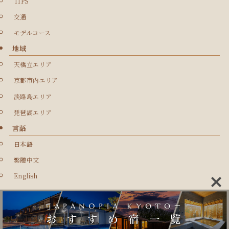
TIPS
交通
モデルコース
地域
天橋立エリア
京都市内エリア
淡路島エリア
琵琶湖エリア
言語
日本語
繁體中文
English
©
MARINETOPIA RESORT