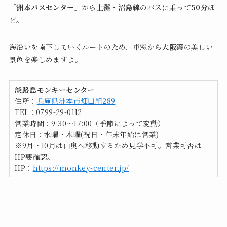
「洲本バスセンター」
から
上灘・沼島線
のバスに乗って
50分
ほ
ど。
海沿いを南下していくルートのため、車窓から
大阪湾
の美しい
景色を楽しめますよ。
淡路島モンキーセンター
住所：
兵庫県洲本市畑田組289
TEL：0799-29-0112
営業時間：9:30～17:00（季節によって変動）
定休日：水曜・木曜(祝日・年末年始は営業)
※9月・10月は山奥へ移動するため見学不可。営業可否は
HP要確認。
HP：
https://monkey-center.jp/