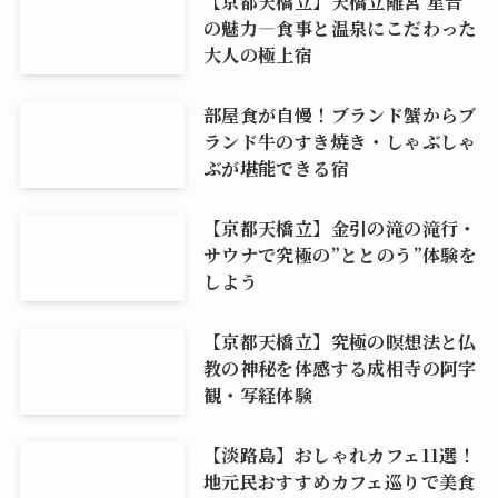
【京都天橋立】天橋立離宮 星音
の魅力―食事と温泉にこだわった
大人の極上宿
部屋食が自慢！ブランド蟹からブ
ランド牛のすき焼き・しゃぶしゃ
ぶが堪能できる宿
【京都天橋立】金引の滝の滝行・
サウナで究極の”ととのう”体験を
しよう
【京都天橋立】究極の瞑想法と仏
教の神秘を体感する成相寺の阿字
観・写経体験
【淡路島】おしゃれカフェ11選！
地元民おすすめカフェ巡りで美食