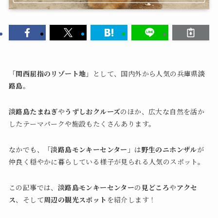
「関西屈指のリゾート地」
として、国内外から人気の兵庫県
淡
路島
。
淡路島たまねぎ
や
うずしおクルーズ
のほか、広大な自然を活か
したテーマパークや施設もたくさんあります。
なかでも、
「淡路島モンキーセンター」
は
野生のニホンザル
が
仲良く穏やかに暮らしている様子が見られる人気のスポット。
この記事では、
淡路島モンキーセンター
の
見どころ
や
アクセ
ス
、そして
周辺の観光スポット
を紹介します！