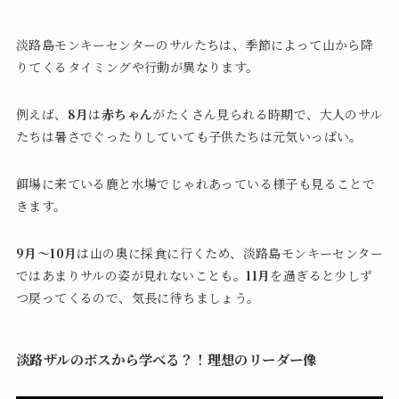
淡路島モンキーセンターのサルたちは、季節によって山から降
りてくるタイミングや行動が異なります。
例えば、
8月
は
赤ちゃん
がたくさん見られる時期で、大人のサル
たちは暑さでぐったりしていても子供たちは元気いっぱい。
餌場に来ている鹿と水場でじゃれあっている様子も見ることで
きます。
9月～10月
は山の奥に採食に行くため、淡路島モンキーセンター
ではあまりサルの姿が見れないことも。
11月
を過ぎると少しず
つ戻ってくるので、気長に待ちましょう。
淡路ザルのボスから学べる？！理想のリーダー像