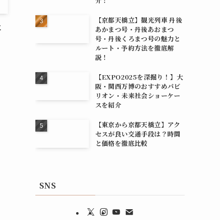
介！
【京都天橋立】観光列車 丹後
に
あかまつ号・丹後あおまつ
号・丹後くろまつ号の魅力と
ルート・予約方法を徹底解
説！
【EXPO2025を深掘り！】大
阪・関西万博のおすすめパビ
リオン・未来社会ショーケー
スを紹介
【東京から京都天橋立】アク
セスが良い交通手段は？時間
と価格を徹底比較
SNS