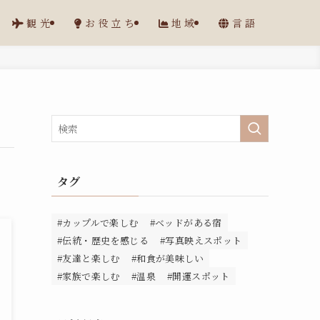
観光
お役立ち
地域
言語
タグ
#カップルで楽しむ
#ベッドがある宿
#伝統・歴史を感じる
#写真映えスポット
#友達と楽しむ
#和食が美味しい
#家族で楽しむ
#温泉
#開運スポット