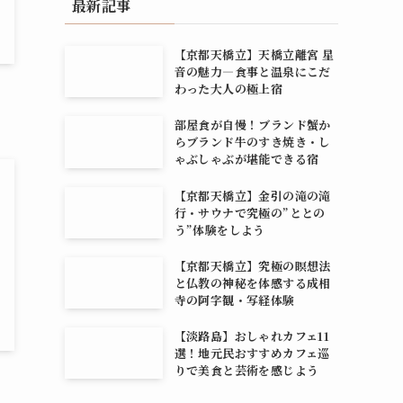
最新記事
【京都天橋立】天橋立離宮 星
音の魅力―食事と温泉にこだ
わった大人の極上宿
部屋食が自慢！ブランド蟹か
らブランド牛のすき焼き・し
ゃぶしゃぶが堪能できる宿
【京都天橋立】金引の滝の滝
行・サウナで究極の”ととの
う”体験をしよう
【京都天橋立】究極の瞑想法
と仏教の神秘を体感する成相
寺の阿字観・写経体験
【淡路島】おしゃれカフェ11
選！地元民おすすめカフェ巡
りで美食と芸術を感じよう